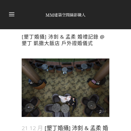
[墾丁婚攝] 沛釗 & 孟柔 婚禮記錄 @
墾丁 凱撒大飯店 戶外證婚儀式
21 12 月
[墾丁婚攝] 沛釗 & 孟柔 婚