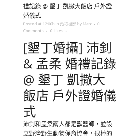
禮記錄 @ 墾丁 凱撒大飯店 戶外證
婚儀式
Posted at 12:00h
in
婚禮攝影
by
Marc
0
Comments
0
Likes
[墾丁婚攝] 沛釗
& 孟柔 婚禮記錄
@ 墾丁 凱撒大
飯店 戶外證婚儀
式
沛釗和孟柔兩人都是獸醫師，並設
立
野灣野生動物保育協會
，很棒的