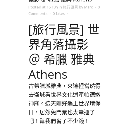
Posted at 16:19h
in
旅行風景
by
Marc
0
Comments
0
Likes
[旅行風景] 世
界角落攝影
＠ 希臘 雅典
Athens
古希臘城雅典，來這裡當然得
去衛城看世界文化遺產帕德嫩
神廟。這天剛好遇上世界環保
日，居然免門票也太幸運了
吧！幫我們省了不少錢！